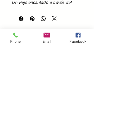
Un viaje encantado a través del
tiempo, la moda y la imaginación.
Acompaña a Julia y a Sofy en una
travesía mágica por distintas épocas
de la historia, donde cada sombrero
abre una puerta hacia la elegancia,
Phone
Email
Facebook
la creatividad, la memoria y el
misterio.
Este libro digital forma parte de los
© 2025 Synesia. Todos los derechos reservados.
primeros relatos del universo
creativo de Julia Perellón Mancebo y
reúne fantasía, historia, moda e
imaginación en una obra entrañable,
visual y simbólica.
Una lectura breve y especial para
quienes aman los objetos con alma,
los viajes en el tiempo y las historias