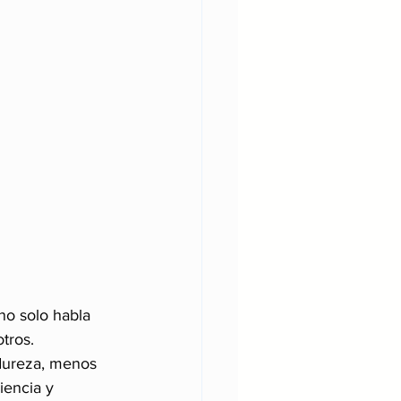
 no solo habla 
tros.
 dureza, menos 
iencia y 