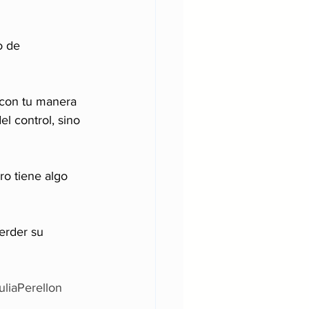
o de 
 con tu manera 
l control, sino 
ro tiene algo 
erder su 
uliaPerellon