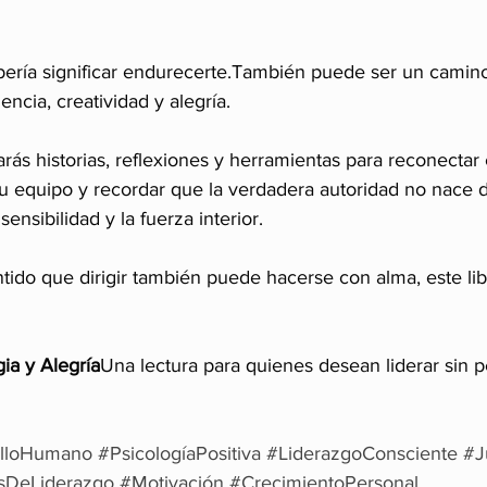
bería significar endurecerte.También puede ser un camin
encia, creatividad y alegría.
arás historias, reflexiones y herramientas para reconectar
a tu equipo y recordar que la verdadera autoridad no nace de
sensibilidad y la fuerza interior.
tido que dirigir también puede hacerse con alma, este lib
ia y Alegría
Una lectura para quienes desean liderar sin p
olloHumano
#PsicologíaPositiva
#LiderazgoConsciente
#J
sDeLiderazgo
#Motivación
#CrecimientoPersonal