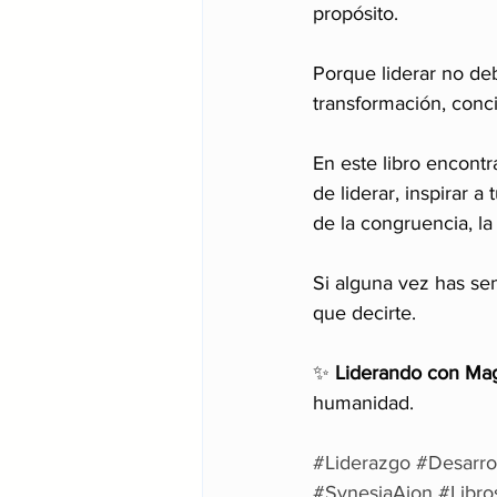
propósito.
Porque liderar no de
transformación, conci
En este libro encontr
de liderar, inspirar 
de la congruencia, la 
Si alguna vez has sen
que decirte.
✨ 
Liderando con Mag
humanidad.
#Liderazgo
#Desarr
#SynesiaAion
#Libro